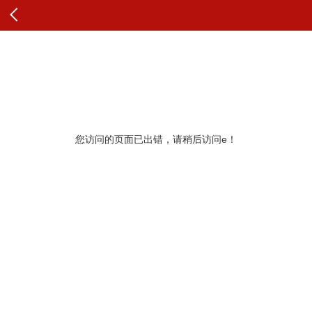
查看原文
纠错
您访问的页面已出错，请稍后访问e！
更多推荐
展开查看更多
查看更多头条内容和评论
最新评论