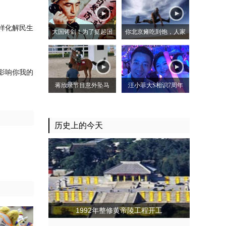
样化解民生
大国铸剑！为了挺起国
你北京瘫吃到饱，人家
影响你我的
蒋欣录节目意外坠马
汪小菲大S相识7周年
历史上的今天
1992年整修黄帝陵工程开工