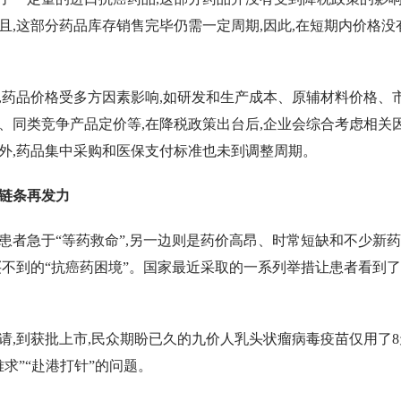
且,这部分药品库存销售完毕仍需一定周期,因此,在短期内价格没
,药品价格受多方因素影响,如研发和生产成本、原辅材料价格、
、同类竞争产品定价等,在降税政策出台后,企业会综合考虑相关
外,药品集中采购和医保支付标准也未到调整周期。
链条再发力
患者急于“等药救命”,另一边则是药价高昂、时常短缺和不少新
买不到的“抗癌药困境”。国家最近采取的一系列举措让患者看到了
请,到获批上市,民众期盼已久的九价人乳头状瘤病毒疫苗仅用了8
求”“赴港打针”的问题。