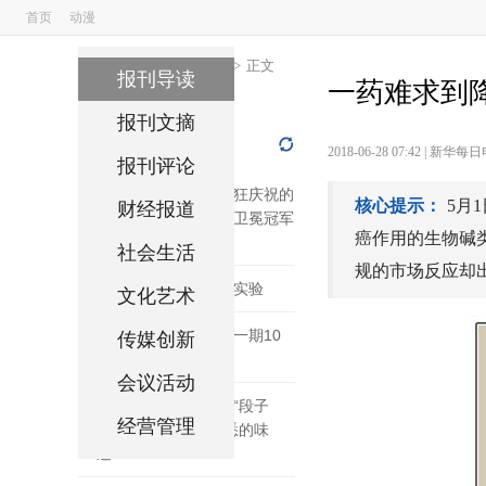
首页
动漫
国搜头条 更多阅读
>>
国搜报刊
报刊博览
>
正文
报刊导读
一药难求到
报刊文摘
实时热点
2018-06-28 07:42
|
新华每日
报刊评论
实拍战胜德国队后疯狂庆祝的
核心提示：
5月
财经报道
韩国球员 我听到了卫冕冠军
癌作用的生物碱
心碎的声音
社会生活
规的市场反应却出
合肥制造无人车上路实验
文化艺术
比亚迪动力电池工厂一期10
传媒创新
吉瓦时项目投产下线
会议活动
绕口令播报世界杯 “段子
经营管理
手”朱广权还是那熟悉的味
道！