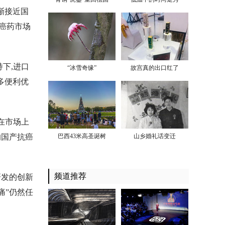
渐接近国
抗癌药市场
下,进口
“冰雪奇缘”
故宫真的出口红了
多便利优
在市场上
的国产抗癌
巴西43米高圣诞树
山乡婚礼话变迁
频道推荐
研发的创新
痛”仍然任