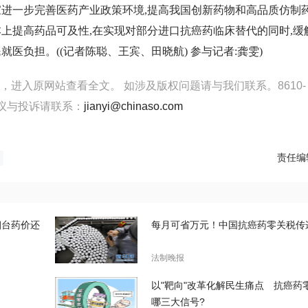
家进一步完善医药产业政策环境,提高我国创新药物和高品质仿制
本上提高药品可及性,在实现对部分进口抗癌药临床替代的同时,缓
就医负担。((记者陈聪、王宾、田晓航) 参与记者:龚雯)
读，进入原网站查看全文。
如涉及版权问题请与我们联系。8610-
建议与投诉请联系：
jianyi@chinaso.com
责任编
烟台药价还
每月可省万元！中国抗癌药零关税传
法制晚报
以"靶向"改革化解民生痛点 抗癌药
哪三大信号?