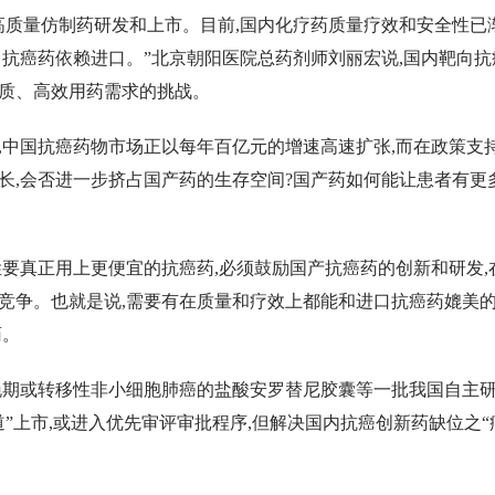
高质量仿制药研发和上市。目前,国内化疗药质量疗效和安全性已
向抗癌药依赖进口。”北京朝阳医院总药剂师刘丽宏说,国内靶向
质、高效用药需求的挑战。
,中国抗癌药物市场正以每年百亿元的增速高速扩张,而在政策支持
长,会否进一步挤占国产药的生存空间?国产药如何能让患者有更
姓要真正用上更便宜的抗癌药,必须鼓励国产抗癌药的创新和研发,
竞争。也就是说,需要有在质量和疗效上都能和进口抗癌药媲美
药。
晚期或转移性非小细胞肺癌的盐酸安罗替尼胶囊等一批我国自主
道”上市,或进入优先审评审批程序,但解决国内抗癌创新药缺位之“