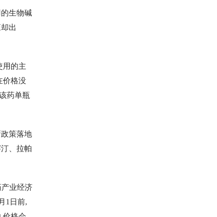
用的生物碱
应却出
使用的主
在价格没
,该药单瓶
新政策落地
赛汀、拉帕
药产业经济
1日前,
,价格会