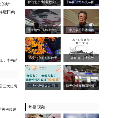
探访北京“城市之眼”...
千年回望司马光—国...
药的研
解进口药
北京地铁1号线新增“...
《李光羲的艺术道路...
遇见北京的别样秋天
“三条鱼”的进博会故...
辑：李书苗
递三大信号
进博会吸引众多“回...
恒天纤维亮相国际纱...
热播视频
零关税传递