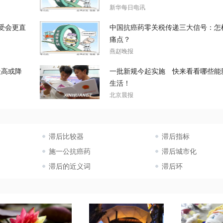
新华每日电讯
受会更直
中国抗癌药零关税传递三大信号：怎
痛点？
燕赵晚报
最高或降
一批新规今起实施 快来看看哪些能
生活！
北京晨报
滞后比较器
滞后指标
施一公抗癌药
滞后城市化
滞后的近义词
滞后环