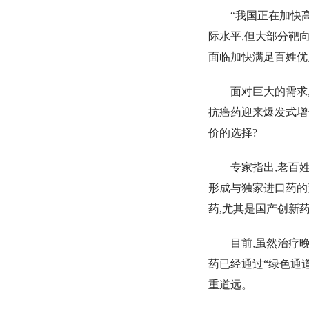
“我国正在加快
际水平,但大部分靶
面临加快满足百姓优
面对巨大的需求
抗癌药迎来爆发式增
价的选择?
专家指出,老百
形成与独家进口药的
药,尤其是国产创新
目前,虽然治疗
药已经通过“绿色通
重道远。