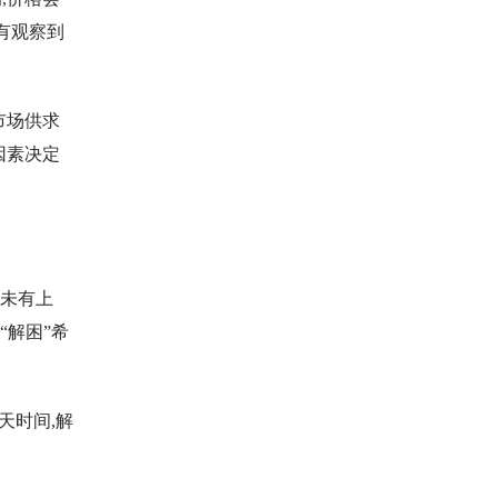
有观察到
市场供求
因素决定
药未有上
“解困”希
天时间,解