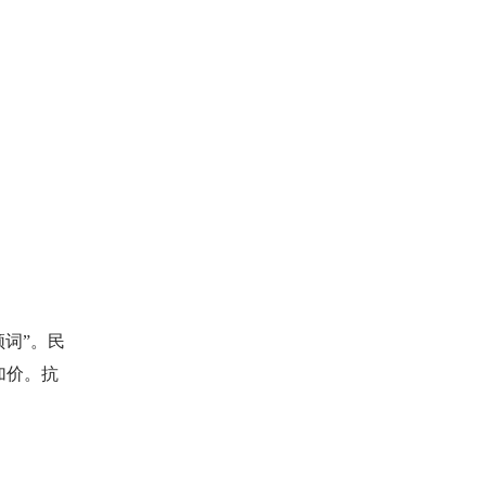
频词”。民
加价。抗