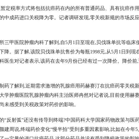
国以暂定税率方式将包括抗癌药在内的所有普通药品、具有抗癌作
的中成药进口关税降为零。记者调研发现,零关税新规的市场反
所三甲医院肿瘤内科了解到,自5月1日至现在,贝伐珠单抗等临床
降。据了解,该院贝伐珠单抗售价为每瓶1998元,从5月1日到现
科医生对记者表示,该药在去年9月份已经有过一次降价。降价前
制药了解到,近期需求激增的乳腺癌用药赫赛汀在抗癌药零关税
大学肿瘤医院乳腺肿瘤内科主治医师冉然对记者说,目前使用赫
尚未感受到关税政策对药价的影响。
的“反射弧”还没有传导到终端?中国药科大学国家药物政策与医
建周说,终端药价变化“慢半拍”受到多重因素影响,比如在今年5月
了一定量的进口抗癌药品,这部分药品并没有受到降税政策的影响