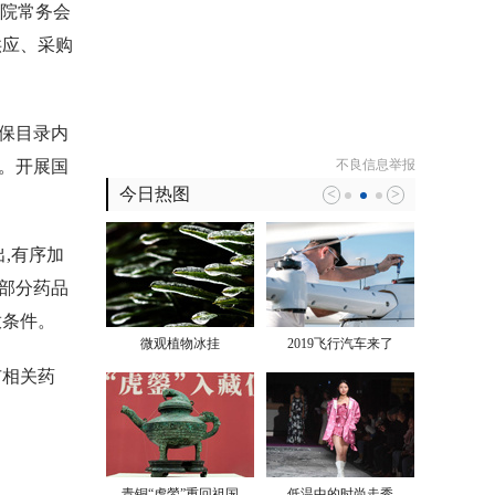
务院常务会
供应、采购
医保目录内
。开展国
不良信息举报
今日热图
<
>
,有序加
部分药品
放条件。
微观植物冰挂
2019飞行汽车来了
市相关药
青铜“虎鎣”重回祖国
低温中的时尚走秀