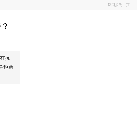
设国搜为主页
待？
具有抗
关税新