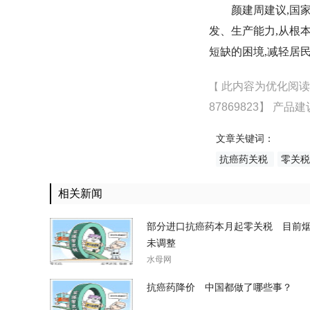
颜建周建议,国
发、生产能力,从根
短缺的困境,减轻居民
此内容为优化阅
【
87869823
】 产品
文章关键词：
抗癌药关税
零关税
相关新闻
部分进口抗癌药本月起零关税 目前
未调整
水母网
抗癌药降价 中国都做了哪些事？