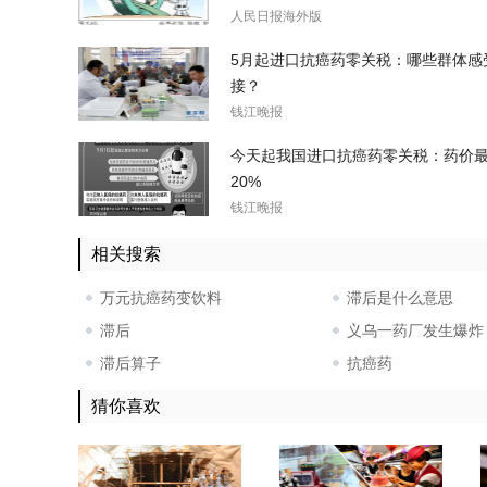
人民日报海外版
5月起进口抗癌药零关税：哪些群体感
接？
钱江晚报
今天起我国进口抗癌药零关税：药价
20%
钱江晚报
相关搜索
万元抗癌药变饮料
滞后是什么意思
滞后
义乌一药厂发生爆炸
滞后算子
抗癌药
猜你喜欢