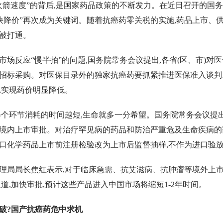
火箭速度”的背后,是国家药品政策的不断发力。在近日召开的国
“加快降价”再次成为关键词。随着抗癌药零关税的实施,药品上市、
被打通。
市场反应“慢半拍”的问题,国务院常务会议提出,各省(区、市)对
招标采购。对医保目录外的独家抗癌药要抓紧推进医保准入谈判
,实现药价明显降低。
每个环节消耗的时间越短,生命就多一分希望。国务院常务会议提出
境内上市审批。对治疗罕见病的药品和防治严重危及生命疾病的
口化学药品上市前注册检验改为上市后监督抽样,不作为进口验
理局局长焦红表示,对于临床急需、抗艾滋病、抗肿瘤等境外上
道,加快审批,预计这些产品进入中国市场将缩短1-2年时间。
何破?国产抗癌药危中求机