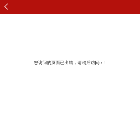
查看原文
纠错
您访问的页面已出错，请稍后访问e！
更多推荐
展开查看更多
查看更多头条内容和评论
最新评论