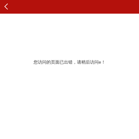
查看原文
纠错
您访问的页面已出错，请稍后访问e！
更多推荐
展开查看更多
查看更多头条内容和评论
最新评论